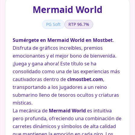
▶
Mermaid World
PG Soft
RTP 96.7%
Sumérgete en Mermaid World en Mostbet
.
Disfruta de gráficos increíbles, premios
emocionantes y el mejor bono de bienvenida.
¡Juega y gana ahora! Este título se ha
consolidado como una de las experiencias más
cautivadoras dentro de
clmostbet.com
,
transportando a los jugadores a un reino
submarino lleno de tesoros ocultos y criaturas
místicas.
La mecánica de
Mermaid World
es intuitiva
pero profunda, ofreciendo una combinación de
carretes dinámicos y símbolos de alta calidad
que mantienen la emoción en cada giro. Los