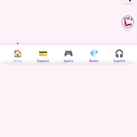
🏠
💳
🎮
💎
🎧
Inicio
Deposit
Sports
Bonos
Soporte
✕
Select Language
🇨🇱
✓
Chile
Juega Mermaid World en Mostbet
⚙️
Chile - ¡Gana Hoy!