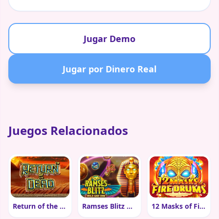
Jugar Demo
Jugar por Dinero Real
Juegos Relacionados
Ramses Blitz Hold and Win
Return of the Dead™
12 Masks of Fire Drums™