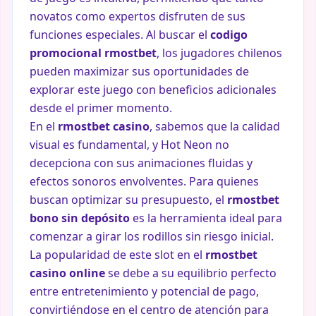
novatos como expertos disfruten de sus
funciones especiales. Al buscar el
codigo
promocional rmostbet
, los jugadores chilenos
pueden maximizar sus oportunidades de
explorar este juego con beneficios adicionales
desde el primer momento.
En el
rmostbet casino
, sabemos que la calidad
visual es fundamental, y Hot Neon no
decepciona con sus animaciones fluidas y
efectos sonoros envolventes. Para quienes
buscan optimizar su presupuesto, el
rmostbet
bono sin depósito
es la herramienta ideal para
comenzar a girar los rodillos sin riesgo inicial.
La popularidad de este slot en el
rmostbet
casino online
se debe a su equilibrio perfecto
entre entretenimiento y potencial de pago,
convirtiéndose en el centro de atención para