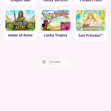
Gates of Aztec
Lucky Tropics
Sun Princess™