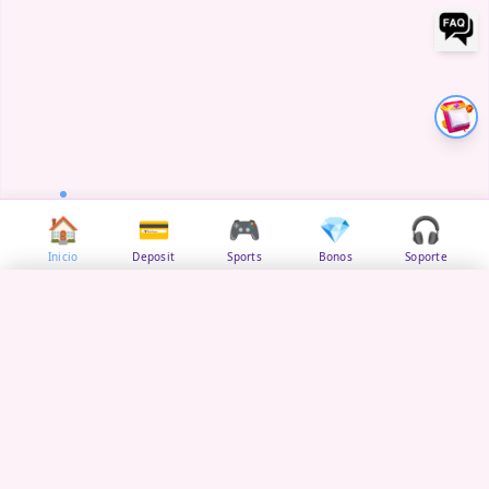
🏠
💳
🎮
💎
🎧
Inicio
Deposit
Sports
Bonos
Soporte
✕
Select Language
🇨🇱
✓
Chile
Juega Hot Neon en MostBet Chile |
⚙️
Gana Hoy mismo