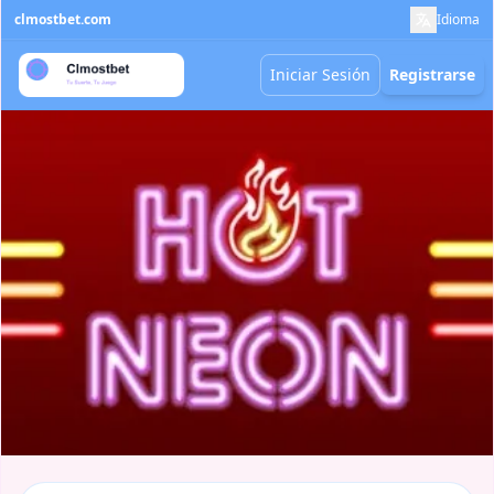
clmostbet.com
Idioma
Iniciar Sesión
Registrarse