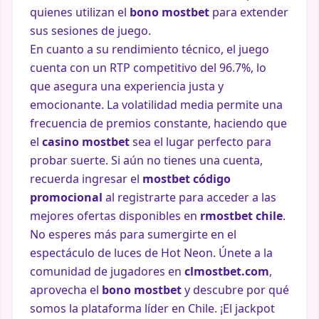
quienes utilizan el
bono mostbet
para extender
sus sesiones de juego.
En cuanto a su rendimiento técnico, el juego
cuenta con un RTP competitivo del 96.7%, lo
que asegura una experiencia justa y
emocionante. La volatilidad media permite una
frecuencia de premios constante, haciendo que
el
casino mostbet
sea el lugar perfecto para
probar suerte. Si aún no tienes una cuenta,
recuerda ingresar el
mostbet código
promocional
al registrarte para acceder a las
mejores ofertas disponibles en
rmostbet chile
.
No esperes más para sumergirte en el
espectáculo de luces de Hot Neon. Únete a la
comunidad de jugadores en
clmostbet.com
,
aprovecha el
bono mostbet
y descubre por qué
somos la plataforma líder en Chile. ¡El jackpot