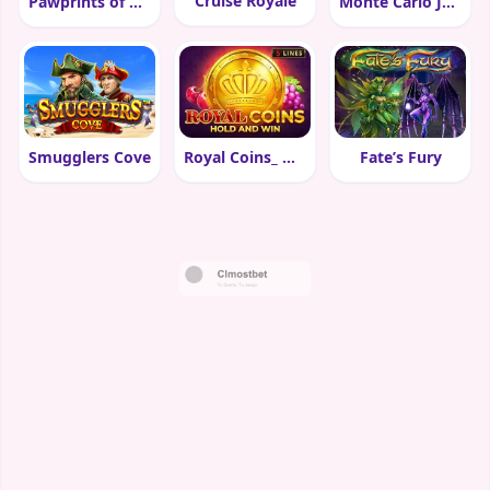
Cruise Royale
Pawprints of Purrsia
Monte Carlo Jewels HD
Smugglers Cove
Royal Coins_ Hold and Win
Fate’s Fury