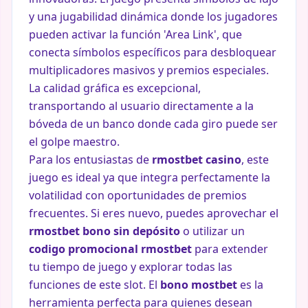
y una jugabilidad dinámica donde los jugadores
pueden activar la función 'Area Link', que
conecta símbolos específicos para desbloquear
multiplicadores masivos y premios especiales.
La calidad gráfica es excepcional,
transportando al usuario directamente a la
bóveda de un banco donde cada giro puede ser
el golpe maestro.
Para los entusiastas de
rmostbet casino
, este
juego es ideal ya que integra perfectamente la
volatilidad con oportunidades de premios
frecuentes. Si eres nuevo, puedes aprovechar el
rmostbet bono sin depósito
o utilizar un
codigo promocional rmostbet
para extender
tu tiempo de juego y explorar todas las
funciones de este slot. El
bono mostbet
es la
herramienta perfecta para quienes desean